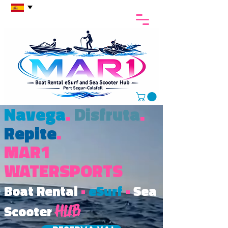
Navega
.
Disfruta
.
Repite
.
MAR1
WATERSPORTS
Boat Rental
•
eSurf
•
Sea
Scooter
Hub