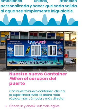
emociones únicas, atención
personalizada y hacer que cada salida
al agua sea simplemente inigualable.
Nuestro nuevo Container
en el corazón del
Hub
puerto​
Con nuestro nuevo container-oficina,
la experiencia MAR1 es ahora más
rápida, más cómoda y más directa.
Check-in y check-out más ágiles