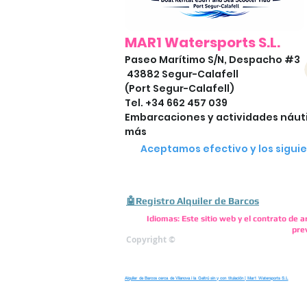
MAR1 Watersports S.L.
Paseo Marítimo S/N, Despacho #3
43882 Segur-Calafell
(Port Segur-Calafell)
Tel. +34 662 457 039
Embarcaciones y actividades náuti
más
Aceptamos efectivo y los sigui
🤖Registro Alquiler de Barcos
Idiomas: Este sitio web y el contrato de 
prev
Copyright ©
Alquiler de Barcos cerca de Vilanova i la Geltrú sin y con titulación | Mar1 Watersports S.L