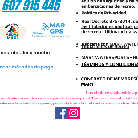
607 915 445
equipo de seguridad y de p
embarcaciones de recreo.
Política de Privacidad
Real Decreto 875/2014, de 
las titulaciones náuticas 
de recreo - Última actuali
Asóciate con MAR1 WATE
Titulaciones de Recreo
cas, alquiler y mucho
MAR1 WATERSPORTS - HO
TÉRMINOS Y CONDICIONE
entes métodos de pago:
CONTRATO DE MEMBRESÍA
MAR1
Los chalecos salvavidas p
arrendamiento náutico se rigen por el idioma español. Traducciones automáticas 
alecerá la versión en español, pudiendo formalizar el contrato en nuestras ofic