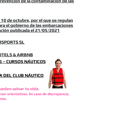
revención de la contaminación de las
10 de octubre, por el que se regulan
para el gobierno de las embarcaciones
zación publicada el 21/05/2021
RSPORTS SL
TELS & AIRBNB
S – CURSOS NÁUTICOS
 DEL CLUB NÁUTICO
ueden salvar tu vida.
son orientativas. En caso de discrepancia,
inas.