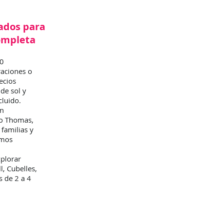
ados para
ompleta
10
raciones o
ecios
de sol y
cluido.
in
mo Thomas,
 familias y
emos
xplorar
l, Cubelles,
 de 2 a 4