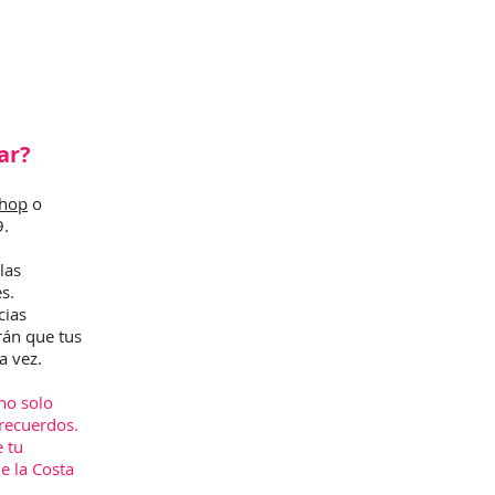
ar?
shop
o
9.
las
s.
cias
rán que tus
a vez.
no solo
recuerdos.
e tu
e la Costa