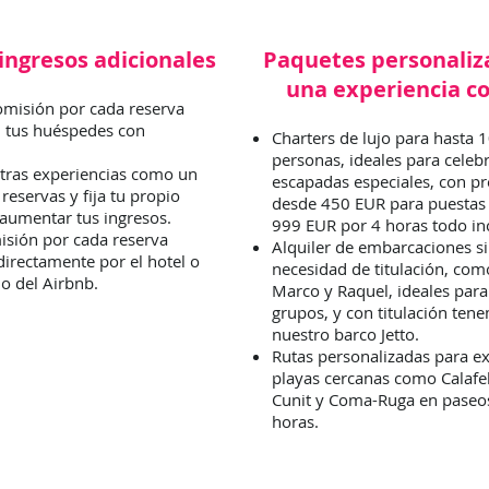
ingresos adicionales
Paquetes personaliz
una experiencia c
misión por cada reserva
n tus huéspedes con
Charters de lujo para hasta 
personas, ideales para celeb
tras experiencias como un
escapadas especiales, con pr
 reservas y fija tu propio
desde 450 EUR para puestas 
 aumentar tus ingresos.
999 EUR por 4 horas todo in
sión por cada reserva
Alquiler de embarcaciones s
directamente por el hotel o
necesidad de titulación, co
io del Airbnb.
Marco y Raquel, ideales para
grupos, y con titulación ten
nuestro barco Jetto.
Rutas personalizadas para e
playas cercanas como Calafel
Cunit y Coma-Ruga en paseos
horas.