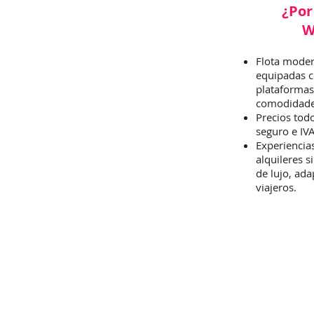
¿Por
W
Flota moder
equipadas c
plataformas
comodidade
Precios tod
seguro e IVA
Experienci
alquileres s
de lujo, ada
viajeros.