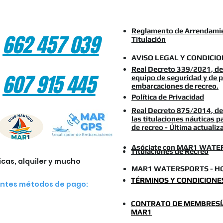
Reglamento de Arrendamie
662 457 039
Titulación
AVISO LEGAL Y CONDICI
Real Decreto 339/2021, de 
607 915 445
equipo de seguridad y de p
embarcaciones de recreo.
Política de Privacidad
Real Decreto 875/2014, de 
las titulaciones náuticas 
de recreo - Última actuali
Asóciate con MAR1 WATE
Titulaciones de Recreo
cas, alquiler y mucho
MAR1 WATERSPORTS - HO
TÉRMINOS Y CONDICIONE
entes métodos de pago:
CONTRATO DE MEMBRESÍA
MAR1