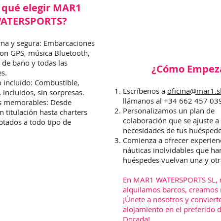
 qué elegir MAR1
ATERSPORTS?
na y segura: Embarcaciones
on GPS, música Bluetooth,
 de baño y todas las
¿Cómo Empez
s.
o incluido: Combustible,
Escríbenos a
oficina@mar1.
 incluidos, sin sorpresas.
llámanos al +34 662 457 03
as memorables: Desde
Personalizamos un plan de
in titulación hasta charters
colaboración que se ajuste a 
ptados a todo tipo de
necesidades de tus huéspede
Comienza a ofrecer experien
náuticas inolvidables que ha
huéspedes vuelvan una y otr
En MAR1 WATERSPORTS SL, 
alquilamos barcos, creamos 
¡Únete a nosotros y conviert
alojamiento en el preferido d
Dorada!