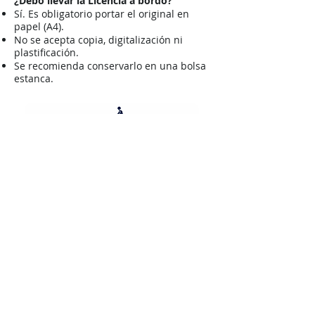
¿Debo llevar la Licencia a bordo?
Sí. Es obligatorio portar el original en
papel (A4).
No se acepta copia, digitalización ni
plastificación.
Se recomienda conservarlo en una bolsa
estanca.
MAR1 Watersports S.L.
Paseo Marítimo S/N, Despacho #3
43882 Segur-Calafell
(Port Segur-Calafell)
Tel.
+34 662 457 039
Embarcaciones y actividades náuticas,
alquiler y mucho más
662 457 039